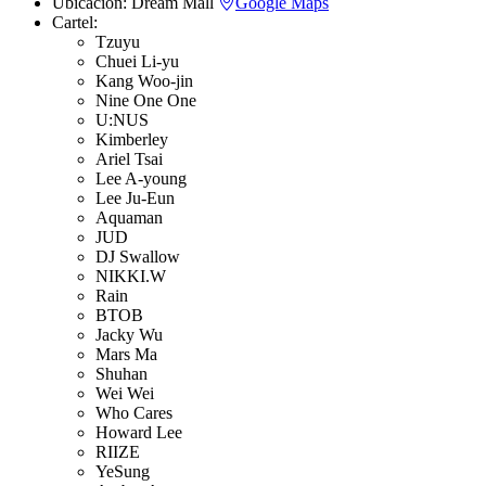
Ubicación:
Dream Mall
Google Maps
Cartel:
Tzuyu
Chuei Li-yu
Kang Woo-jin
Nine One One
U:NUS
Kimberley
Ariel Tsai
Lee A-young
Lee Ju-Eun
Aquaman
JUD
DJ Swallow
NIKKI.W
Rain
BTOB
Jacky Wu
Mars Ma
Shuhan
Wei Wei
Who Cares
Howard Lee
RIIZE
YeSung