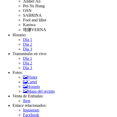
Amber An
Pei-Yu Hung
OSN
SABRINA
Fool and Idiot
Kasiwa
琟娜VERNA
Horario:
Día 1
Día 2
Día 3
Transmisión en vivo:
Día 1
Día 2
Día 3
Fotos:
Póster
Cartel
Horario
Mapa del recinto
Venta de Entradas:
ibon
Enlace relacionados:
Instagram
Facebook