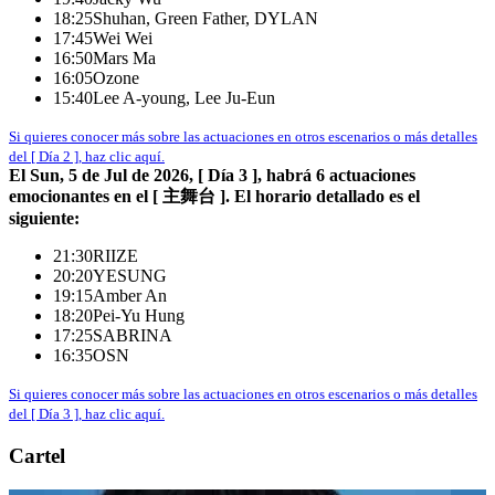
18:25
Shuhan, Green Father, DYLAN
17:45
Wei Wei
16:50
Mars Ma
16:05
Ozone
15:40
Lee A-young, Lee Ju-Eun
Si quieres conocer más sobre las actuaciones en otros escenarios o más detalles
del [ Día 2 ], haz clic aquí.
El Sun, 5 de Jul de 2026, [ Día 3 ], habrá 6 actuaciones
emocionantes en el [ 主舞台 ]. El horario detallado es el
siguiente:
21:30
RIIZE
20:20
YESUNG
19:15
Amber An
18:20
Pei-Yu Hung
17:25
SABRINA
16:35
OSN
Si quieres conocer más sobre las actuaciones en otros escenarios o más detalles
del [ Día 3 ], haz clic aquí.
Cartel