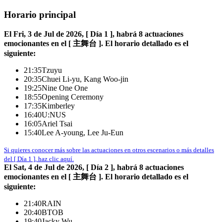
Horario principal
El Fri, 3 de Jul de 2026, [ Día 1 ], habrá 8 actuaciones
emocionantes en el [ 主舞台 ]. El horario detallado es el
siguiente:
21:35
Tzuyu
20:35
Chuei Li-yu, Kang Woo-jin
19:25
Nine One One
18:55
Opening Ceremony
17:35
Kimberley
16:40
U:NUS
16:05
Ariel Tsai
15:40
Lee A-young, Lee Ju-Eun
Si quieres conocer más sobre las actuaciones en otros escenarios o más detalles
del [ Día 1 ], haz clic aquí.
El Sat, 4 de Jul de 2026, [ Día 2 ], habrá 8 actuaciones
emocionantes en el [ 主舞台 ]. El horario detallado es el
siguiente:
21:40
RAIN
20:40
BTOB
19:40
Jacky Wu