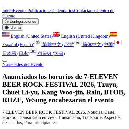
Inicio
Eventos
Publicaciones
Calendarios
Contáctanos
Centro de
Cuenta
Configuraciones
Idioma
English (United States)
English (United Kingdom)
Español (España)
繁體中文 (台灣)
简体中文 (中国)
日本語 (日本)
한국어 (한국)
Novedades del Evento
Anunciados los horarios de 7-ELEVEN
BEER ROCK FESTIVAL 2026, Tzuyu,
Chuei Li-yu, Kang Woo-jin, Rain, BTOB,
RIIZE, YeSung encabezarán el evento
7-ELEVEN BEER ROCK FESTIVAL 2026, Noticias, Cartel,
Horario, Transmisión en vivo, Transmisión, Transporte, Aspectos
destacados, Para principiantes