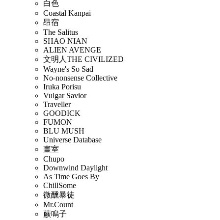
白色
Coastal Kanpai
昂宿
The Salitus
SHAO NIAN
ALIEN AVENGE
文明人THE CIVILIZED
Wayne's So Sad
No-nonsense Collective
Iruka Porisu
Vulgar Savior
Traveller
GOODICK
FUMON
BLU MUSH
Universe Database
晝室
Chupo
Downwind Daylight
As Time Goes By
ChillSome
微醺暴徒
Mr.Count
蕨鳴子