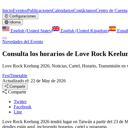
Inicio
Eventos
Publicaciones
Calendarios
Contáctanos
Centro de Cuenta
Configuraciones
Idioma
English (United States)
English (United Kingdom)
Españ
Novedades del Evento
Consulta los horarios de Love Rock Keelu
Love Rock Keelung 2026, Noticias, Cartel, Horario, Transmisión en v
FestTimetable
Actualizado el: 22 de May de 2026
Compartir
Compartir
Twitter
Facebook
Line
Love Rock Keelung 2026 tendrá lugar en Taiwán a partir del 23 de May, 
detalles están aquí, incluyendo horarios, cartel y programa.