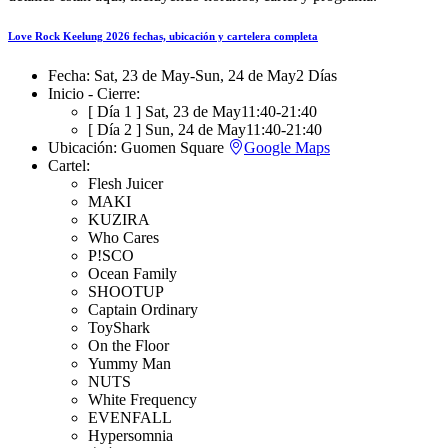
Love Rock Keelung 2026 fechas, ubicación y cartelera completa
Fecha:
Sat, 23 de May
-
Sun, 24 de May
2 Días
Inicio - Cierre:
[ Día 1 ]
Sat, 23 de May
11:40
-
21:40
[ Día 2 ]
Sun, 24 de May
11:40
-
21:40
Ubicación:
Guomen Square
Google Maps
Cartel:
Flesh Juicer
MAKI
KUZIRA
Who Cares
P!SCO
Ocean Family
SHOOTUP
Captain Ordinary
ToyShark
On the Floor
Yummy Man
NUTS
White Frequency
EVENFALL
Hypersomnia