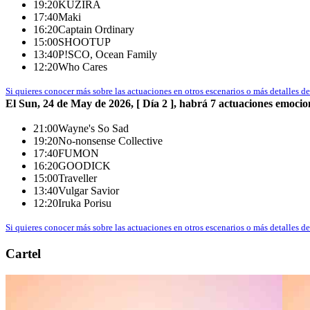
19:20
KUZIRA
17:40
Maki
16:20
Captain Ordinary
15:00
SHOOTUP
13:40
P!SCO, Ocean Family
12:20
Who Cares
Si quieres conocer más sobre las actuaciones en otros escenarios o más detalles del 
El Sun, 24 de May de 2026, [ Día 2 ], habrá 7 actuaciones emocion
21:00
Wayne's So Sad
19:20
No-nonsense Collective
17:40
FUMON
16:20
GOODICK
15:00
Traveller
13:40
Vulgar Savior
12:20
Iruka Porisu
Si quieres conocer más sobre las actuaciones en otros escenarios o más detalles del 
Cartel