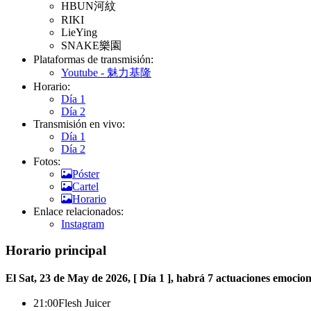
HBUN河紋
RIKI
LieYing
SNAKE樂園
Plataformas de transmisión:
Youtube - 魅力基隆
Horario:
Día 1
Día 2
Transmisión en vivo:
Día 1
Día 2
Fotos:
Póster
Cartel
Horario
Enlace relacionados:
Instagram
Horario principal
El Sat, 23 de May de 2026, [ Día 1 ], habrá 7 actuaciones emocion
21:00
Flesh Juicer