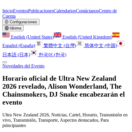
Inicio
Eventos
Publicaciones
Calendarios
Contáctanos
Centro de
Cuenta
Configuraciones
Idioma
English (United States)
English (United Kingdom)
Español (España)
繁體中文 (台灣)
简体中文 (中国)
日本語 (日本)
한국어 (한국)
Novedades del Evento
Horario oficial de Ultra New Zealand
2026 revelado, Alison Wonderland, The
Chainsmokers, DJ Snake encabezarán el
evento
Ultra New Zealand 2026, Noticias, Cartel, Horario, Transmisión en
vivo, Transmisión, Transporte, Aspectos destacados, Para
principiantes