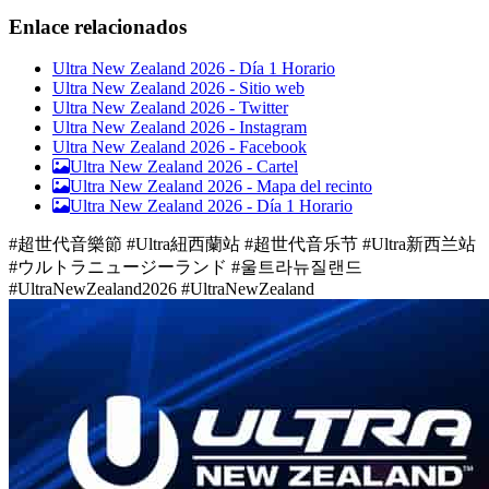
Enlace relacionados
Ultra New Zealand 2026 - Día 1 Horario
Ultra New Zealand 2026 - Sitio web
Ultra New Zealand 2026 - Twitter
Ultra New Zealand 2026 - Instagram
Ultra New Zealand 2026 - Facebook
Ultra New Zealand 2026 -
Cartel
Ultra New Zealand 2026 -
Mapa del recinto
Ultra New Zealand 2026 -
Día 1 Horario
#超世代音樂節 #Ultra紐西蘭站 #超世代音乐节 #Ultra新西兰站
#ウルトラニュージーランド #울트라뉴질랜드
#UltraNewZealand2026 #UltraNewZealand