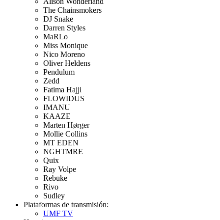
Alison Wonderland
The Chainsmokers
DJ Snake
Darren Styles
MaRLo
Miss Monique
Nico Moreno
Oliver Heldens
Pendulum
Zedd
Fatima Hajji
FLOWIDUS
IMANU
KAAZE
Marten Hørger
Mollie Collins
MT EDEN
NGHTMRE
Quix
Ray Volpe
Rebūke
Rivo
Sudley
Plataformas de transmisión:
UMF TV