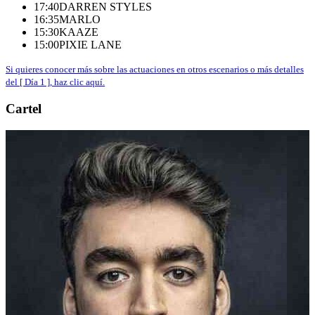
17:40
DARREN STYLES
16:35
MARLO
15:30
KAAZE
15:00
PIXIE LANE
Si quieres conocer más sobre las actuaciones en otros escenarios o más detalles
del [ Día 1 ], haz clic aquí.
Cartel