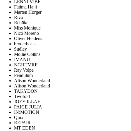
LENNI VIBE
Fatima Hajji
Marten Hørger
Rivo
Rebūke
Miss Monique
Nico Moreno
Oliver Heldens
broderbeats
Sudley
Mollie Collins
IMANU
NGHTMRE
Ray Volpe
Pendulum
Alison Wonderland
Alison Wonderland
TAKYDON
Twofold
JOEY ILLAH
PAIGE JULIA
IN:MOTION
Quix
REPAIR
MT EDEN