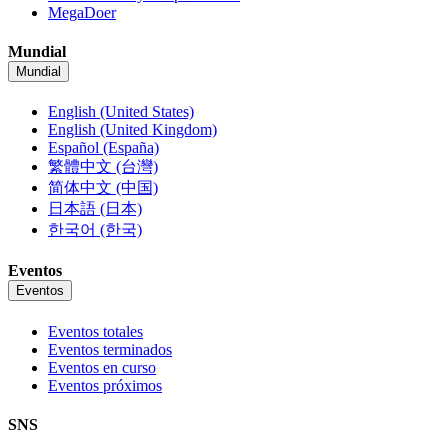
MegaDoer
Mundial
Mundial
English (United States)
English (United Kingdom)
Español (España)
繁體中文 (台灣)
简体中文 (中国)
日本語 (日本)
한국어 (한국)
Eventos
Eventos
Eventos totales
Eventos terminados
Eventos en curso
Eventos próximos
SNS