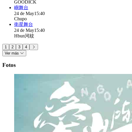
GOODICK
嶼舞台
24 de May
15:40
Chupo
衛星舞台
24 de May
15:40
Hbun河紋
1
2
3
4
Ver más
Fotos