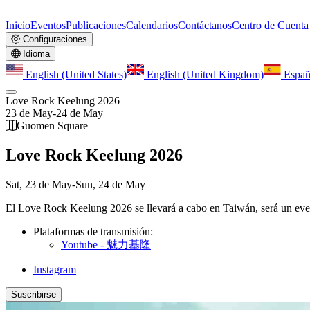
Inicio
Eventos
Publicaciones
Calendarios
Contáctanos
Centro de Cuenta
Configuraciones
Idioma
English (United States)
English (United Kingdom)
Españ
Love Rock Keelung 2026
23 de May
-
24 de May
Guomen Square
Love Rock Keelung 2026
Sat, 23 de May
-
Sun, 24 de May
El Love Rock Keelung 2026 se llevará a cabo en Taiwán, será un event
Plataformas de transmisión:
Youtube - 魅力基隆
Instagram
Suscribirse