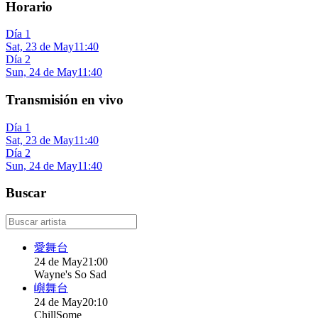
Horario
Día 1
Sat, 23 de May
11:40
Día 2
Sun, 24 de May
11:40
Transmisión en vivo
Día 1
Sat, 23 de May
11:40
Día 2
Sun, 24 de May
11:40
Buscar
愛舞台
24 de May
21:00
Wayne's So Sad
嶼舞台
24 de May
20:10
ChillSome