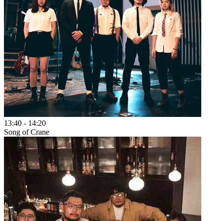
13:40
-
14:20
Song of Crane