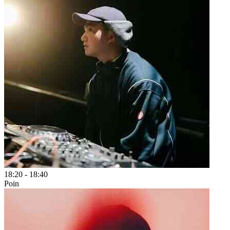
18:20
-
18:40
Poin