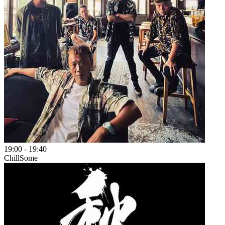
19:00
-
19:40
ChillSome