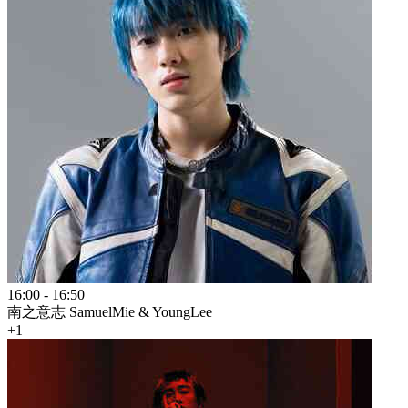
16:00
-
16:50
南之意志 SamuelMie & YoungLee
+1