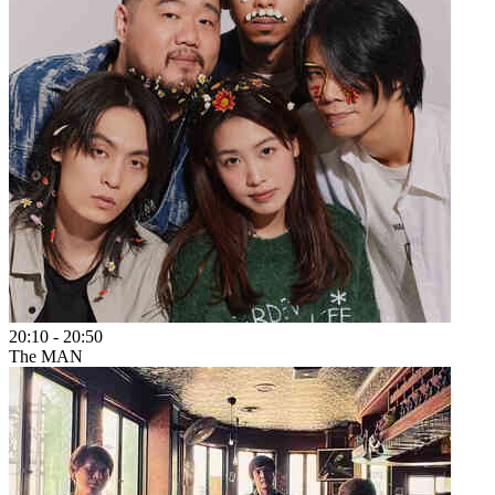
20:10
-
20:50
The MAN