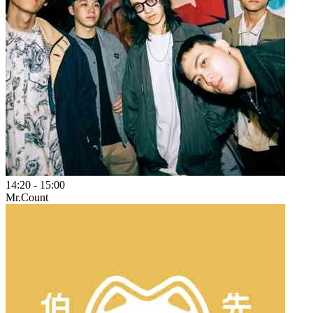
14:20
-
15:00
Mr.Count