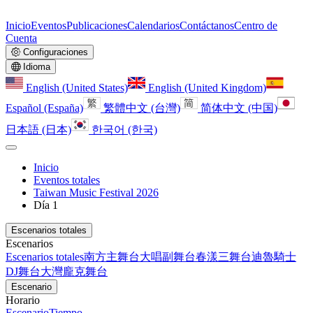
Inicio
Eventos
Publicaciones
Calendarios
Contáctanos
Centro de
Cuenta
Configuraciones
Idioma
English (United States)
English (United Kingdom)
Español (España)
繁體中文 (台灣)
简体中文 (中国)
日本語 (日本)
한국어 (한국)
Inicio
Eventos totales
Taiwan Music Festival 2026
Día 1
Escenarios totales
Escenarios
Escenarios totales
南方主舞台
大唱副舞台
春漾三舞台
迪魯騎士
DJ舞台
大灣龐克舞台
Escenario
Horario
Escenario
Tiempo