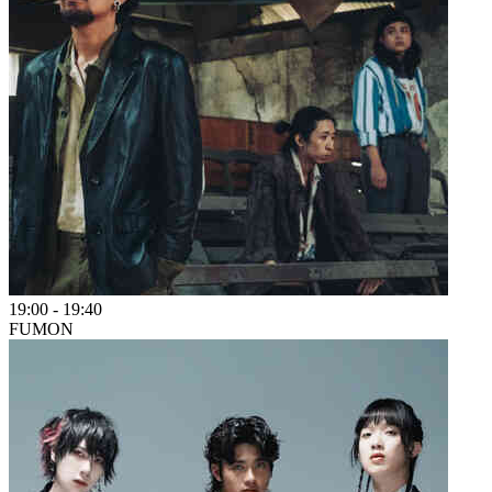
19:00
-
19:40
FUMON