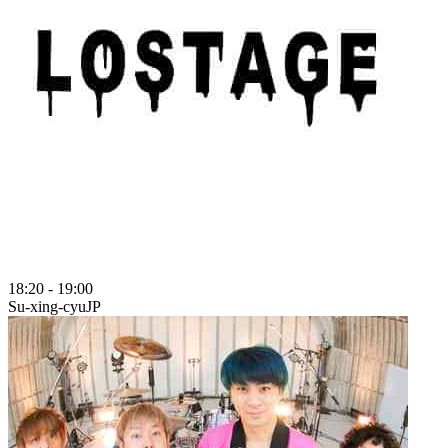
18:20
-
19:00
Su-xing-cyu
JP