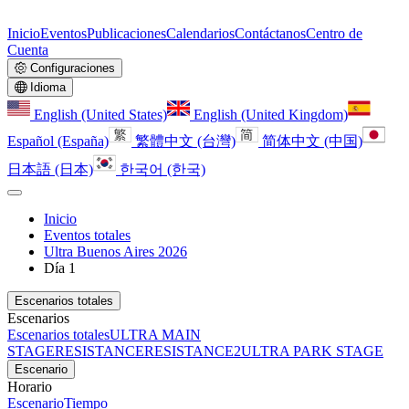
Inicio
Eventos
Publicaciones
Calendarios
Contáctanos
Centro de
Cuenta
Configuraciones
Idioma
English (United States)
English (United Kingdom)
Español (España)
繁體中文 (台灣)
简体中文 (中国)
日本語 (日本)
한국어 (한국)
Inicio
Eventos totales
Ultra Buenos Aires 2026
Día 1
Escenarios totales
Escenarios
Escenarios totales
ULTRA MAIN
STAGE
RESISTANCE
RESISTANCE2
ULTRA PARK STAGE
Escenario
Horario
Escenario
Tiempo