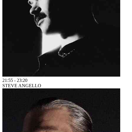
21:55
-
23:20
STEVE ANGELLO