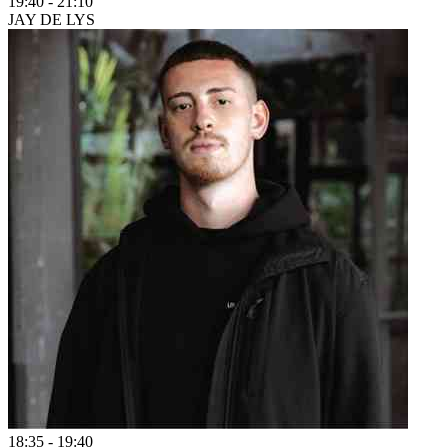
19:40
-
21:10
JAY DE LYS
18:35
-
19:40