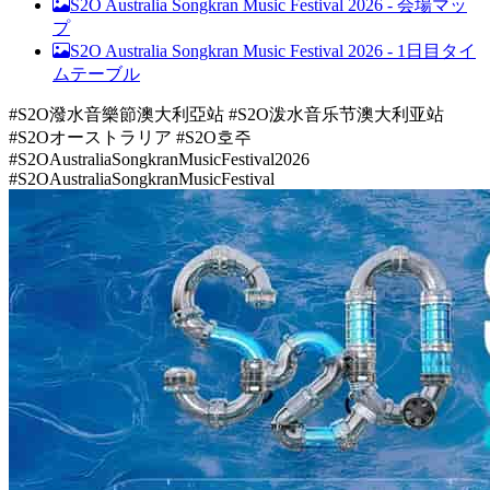
S2O Australia Songkran Music Festival 2026 -
会場マッ
プ
S2O Australia Songkran Music Festival 2026 -
1日目タイ
ムテーブル
#S2O潑水音樂節澳大利亞站 #S2O泼水音乐节澳大利亚站
#S2Oオーストラリア #S2O호주
#S2OAustraliaSongkranMusicFestival2026
#S2OAustraliaSongkranMusicFestival