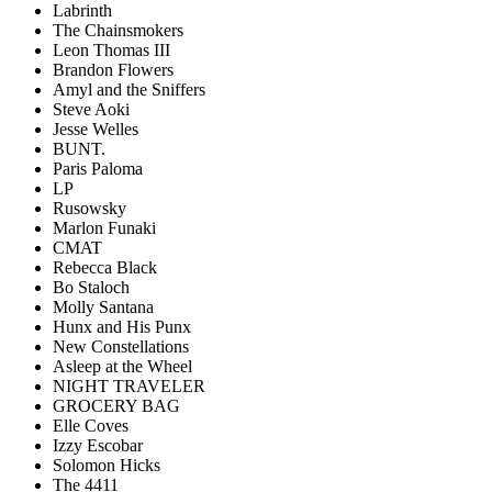
Labrinth
The Chainsmokers
Leon Thomas III
Brandon Flowers
Amyl and the Sniffers
Steve Aoki
Jesse Welles
BUNT.
Paris Paloma
LP
Rusowsky
Marlon Funaki
CMAT
Rebecca Black
Bo Staloch
Molly Santana
Hunx and His Punx
New Constellations
Asleep at the Wheel
NIGHT TRAVELER
GROCERY BAG
Elle Coves
Izzy Escobar
Solomon Hicks
The 4411