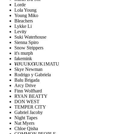
Lorde
Lola Young
Young Miko
Bleachers
Lykke Li
Levity
Suki Waterhouse
Sienna Spiro
Snow Strippers
it's murph
fakemink
¥ØUUK€¥UK1MATU
Skye Newman
Rodrigo y Gabriela
Balu Brigada
Arcy Drive
Finn Wolfhard
RYAN BEATTY
DON WEST
TEMPER CITY
Gabriel Jacoby
Night Tapes
Nat Myers
Chloe Qisha
COMMON PEOPLE