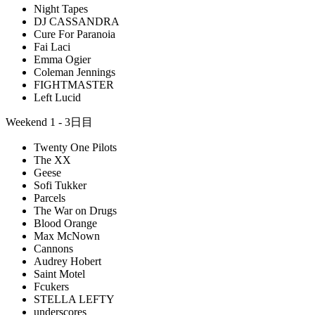
Night Tapes
DJ CASSANDRA
Cure For Paranoia
Fai Laci
Emma Ogier
Coleman Jennings
FIGHTMASTER
Left Lucid
Weekend 1 - 3日目
Twenty One Pilots
The XX
Geese
Sofi Tukker
Parcels
The War on Drugs
Blood Orange
Max McNown
Cannons
Audrey Hobert
Saint Motel
Fcukers
STELLA LEFTY
underscores