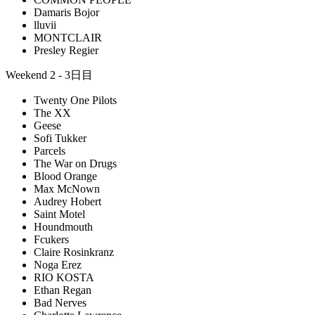
Damaris Bojor
lluvii
MONTCLAIR
Presley Regier
Weekend 2 - 3日目
Twenty One Pilots
The XX
Geese
Sofi Tukker
Parcels
The War on Drugs
Blood Orange
Max McNown
Audrey Hobert
Saint Motel
Houndmouth
Fcukers
Claire Rosinkranz
Noga Erez
RIO KOSTA
Ethan Regan
Bad Nerves