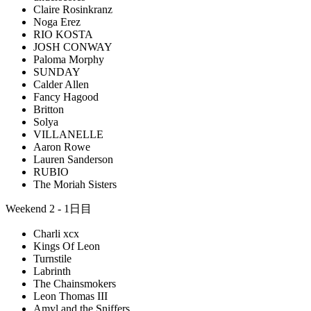
Claire Rosinkranz
Noga Erez
RIO KOSTA
JOSH CONWAY
Paloma Morphy
SUNDAY
Calder Allen
Fancy Hagood
Britton
Solya
VILLANELLE
Aaron Rowe
Lauren Sanderson
RUBIO
The Moriah Sisters
Weekend 2 - 1日目
Charli xcx
Kings Of Leon
Turnstile
Labrinth
The Chainsmokers
Leon Thomas III
Amyl and the Sniffers