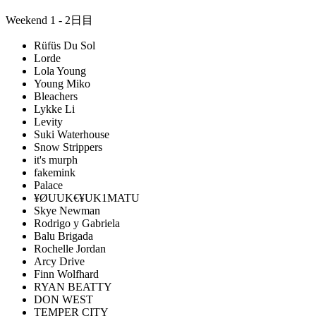
Weekend 1 - 2日目
Rüfüs Du Sol
Lorde
Lola Young
Young Miko
Bleachers
Lykke Li
Levity
Suki Waterhouse
Snow Strippers
it's murph
fakemink
Palace
¥ØUUK€¥UK1MATU
Skye Newman
Rodrigo y Gabriela
Balu Brigada
Rochelle Jordan
Arcy Drive
Finn Wolfhard
RYAN BEATTY
DON WEST
TEMPER CITY