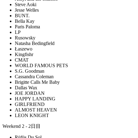
Steve Aoki
Jesse Welles
BUNT.
Bella Kay
Paris Paloma
LP
Rusowsky
Natasha Bedingfield
Łaszewo
Kingfishr
CMAT
WORLD FAMOUS PETS
S.G. Goodman
Cassandra Coleman
Brigitte Calls Me Baby
Dallas Wax
JOE JORDAN
HAPPY LANDING
GIRLFRIEND
ALMOST HEAVEN
LEON KNIGHT
Weekend 2 - 2日目
Rüfüs Du Sol