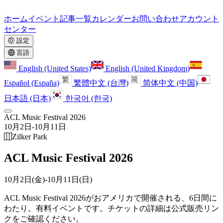
ホーム
イベント
記事一覧
カレンダー
お問い合わせ
アカウント
センター
設定
言語
English (United States)
English (United Kingdom)
Español (España)
繁體中文 (台灣)
简体中文 (中国)
日本語 (日本)
한국어 (한국)
ACL Music Festival 2026
10月2日
-
10月11日
Zilker Park
ACL Music Festival 2026
10月2日(金)
-
10月11日(日)
ACL Music Festival 2026がおアメリカで開催される、6日間に
わたり。
有料イベントです。チケットの詳細は公式販売リン
クをご確認ください。