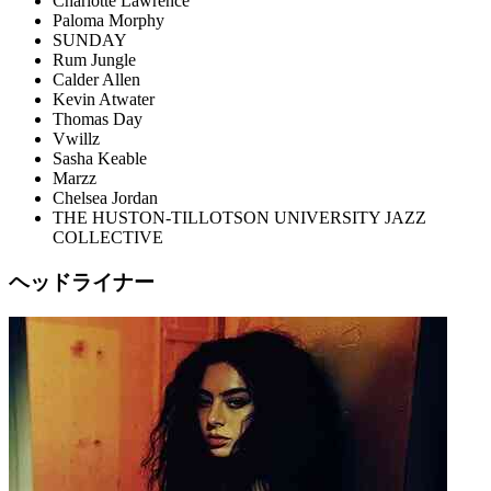
Charlotte Lawrence
Paloma Morphy
SUNDAY
Rum Jungle
Calder Allen
Kevin Atwater
Thomas Day
Vwillz
Sasha Keable
Marzz
Chelsea Jordan
THE HUSTON-TILLOTSON UNIVERSITY JAZZ
COLLECTIVE
ヘッドライナー