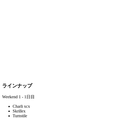
ラインナップ
Weekend 1 - 1日目
Charli xcx
Skrillex
Turnstile