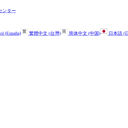
センター
ol (España)
繁體中文 (台灣)
简体中文 (中国)
日本語 (