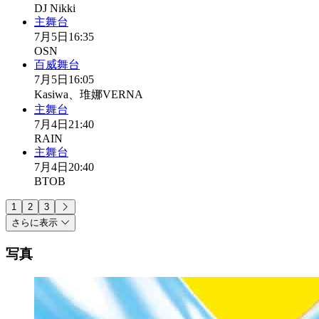
DJ Nikki
主舞台
7月5日
16:35
OSN
百威舞台
7月5日
16:05
Kasiwa、琟娜VERNA
主舞台
7月4日
21:40
RAIN
主舞台
7月4日
20:40
BTOB
1
2
3
さらに表示
写真