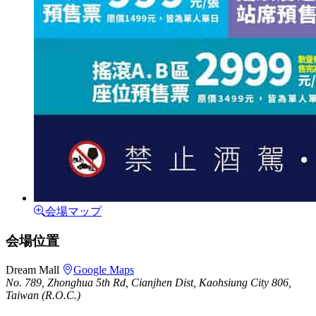
会場マップ
会場位置
Dream Mall
Google Maps
No. 789, Zhonghua 5th Rd, Cianjhen Dist, Kaohsiung City 806,
Taiwan (R.O.C.)