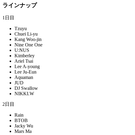
ラインナップ
1日目
Tzuyu
Chuei Li-yu
Kang Woo-jin
Nine One One
U:NUS
Kimberley
Ariel Tsai
Lee A-young
Lee Ju-Eun
Aquaman
JUD
DJ Swallow
NIKKI.W
2日目
Rain
BTOB
Jacky Wu
Mars Ma