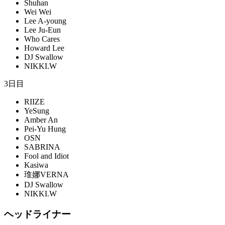
Shuhan
Wei Wei
Lee A-young
Lee Ju-Eun
Who Cares
Howard Lee
DJ Swallow
NIKKI.W
3日目
RIIZE
YeSung
Amber An
Pei-Yu Hung
OSN
SABRINA
Fool and Idiot
Kasiwa
琟娜VERNA
DJ Swallow
NIKKI.W
ヘッドライナー