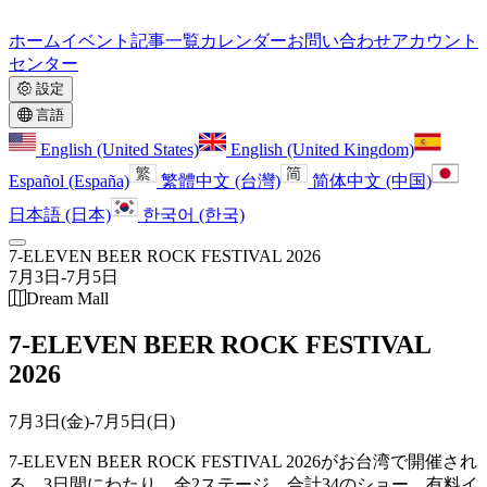
ホーム
イベント
記事一覧
カレンダー
お問い合わせ
アカウント
センター
設定
言語
English (United States)
English (United Kingdom)
Español (España)
繁體中文 (台灣)
简体中文 (中国)
日本語 (日本)
한국어 (한국)
7-ELEVEN BEER ROCK FESTIVAL 2026
7月3日
-
7月5日
Dream Mall
7-ELEVEN BEER ROCK FESTIVAL
2026
7月3日(金)
-
7月5日(日)
7-ELEVEN BEER ROCK FESTIVAL 2026がお台湾で開催され
る、3日間にわたり、全2ステージ、合計34のショー。
有料イ