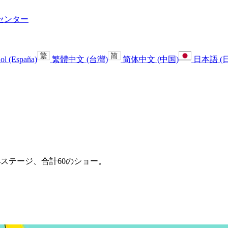
センター
ol (España)
繁體中文 (台灣)
简体中文 (中国)
日本語 (
り、全4ステージ、合計60のショー。