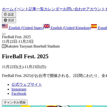
ホーム
イベント
記事一覧
カレンダー
お問い合わせ
アカウント
設定
言語
English (United States)
English (United Kingdom)
Españ
FireBall Fest. 2025
11月22日
-
11月23日
Rakuten Taoyuan Baseball Stadium
FireBall Fest. 2025
11月22日(土)
-
11月23日(日)
FireBall Fest. 2025がお台湾で開催される、2日間にわた
公式ウェブサイト
Instagram
Facebook
チャンネル登録