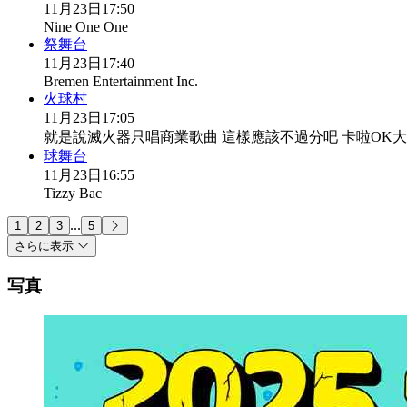
11月23日
17:50
Nine One One
祭舞台
11月23日
17:40
Bremen Entertainment Inc.
火球村
11月23日
17:05
就是說滅火器只唱商業歌曲 這樣應該不過分吧 卡啦OK
球舞台
11月23日
16:55
Tizzy Bac
...
1
2
3
5
さらに表示
写真