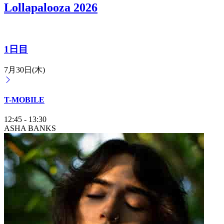
Lollapalooza 2026
1日目
7月30日(木)
T-MOBILE
12:45
-
13:30
ASHA BANKS