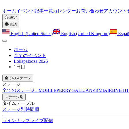
ホーム
イベント
記事一覧
カレンダー
お問い合わせ
アカウント
設定
言語
English (United States)
English (United Kingdom)
Españ
ホーム
全てのイベント
Lollapalooza 2026
1日目
全てのステージ
ステージ
全てのステージ
T-MOBILE
PERRY'S
ALLIANZ
BMI
AIRBNB
TIT
ステージ別
タイムテーブル
ステージ別
時間順
ラインナップ
ライブ配信