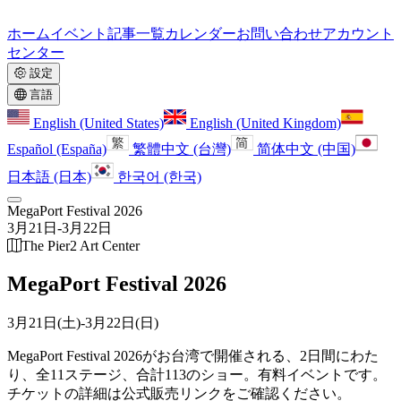
ホーム
イベント
記事一覧
カレンダー
お問い合わせ
アカウント
センター
設定
言語
English (United States)
English (United Kingdom)
Español (España)
繁體中文 (台灣)
简体中文 (中国)
日本語 (日本)
한국어 (한국)
MegaPort Festival 2026
3月21日
-
3月22日
The Pier2 Art Center
MegaPort Festival 2026
3月21日(土)
-
3月22日(日)
MegaPort Festival 2026がお台湾で開催される、2日間にわた
り、全11ステージ、合計113のショー。
有料イベントです。
チケットの詳細は公式販売リンクをご確認ください。