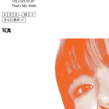
3月22日
18:20
That's My Shhh
...
1
2
3
10
さらに表示
写真