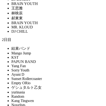
BRAIN YOUTH
王思雅
林映辰
郝東東
BRAIN YOUTH
MR. KLOUD
DJ CHILL
2日目
結束バンド
Mango Jump
KST
PAPUN BAND
Yang Fan
Sorry Youth
Ayuni D
Sunset Rollercoaster
Empty ORio
ゲシュタルト乙女
yurinasia
Random
Kang Tingwen
Novelists