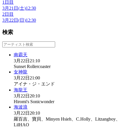
1日目
3月21日(土)
12:30
2日目
3月22日(日)
12:30
検索
南霸天
3月22日
21:10
Sunset Rollercoaster
女神龍
3月22日
21:00
アイナ・ジ・エンド
海龍王
3月22日
20:10
Hiromi's Sonicwonder
海波浪
3月22日
20:10
羅百吉、寶貝、Minyen Hsieh、C.Holly、Litzangboy、
LilHAO