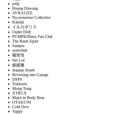
jo0ji
Huang Dawang
AVRALIZE
No-nonsense Collective
Käärijä
イルカポリス
Outlet Drift
PUMPKINney Fan Club
The Band Apart
Samjoo
someshiit
楊世瑄
Siri Lee
妮妮雅
Jeannie Hsieh
Reversing into Garage
DSPS
Yokkorio
Mong Tong
XTRUX
Major in Body Bear
OTAKUNI
Cold Dew
Yappy