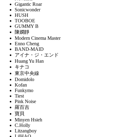
Gigantic Roar
Sonicwonder
HUSH
TOOBOE
GUMMY B
陳嫻靜
Modern Cinema Master
Enno Cheng
BAND-MAID
アイナ・ジ・エンド
Huang Yu Han
キナコ
東京中央線
Domidolo
Kofan
Funkymo
Tiest
Pink Noise
羅百吉
寶貝
Minyen Hsieh
C.Holly
Litzangboy
LilHAO