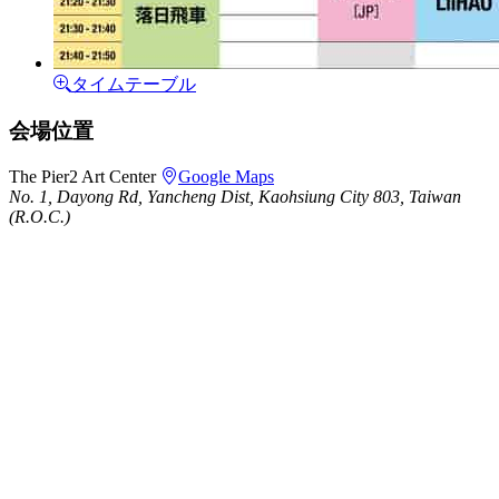
タイムテーブル
会場位置
The Pier2 Art Center
Google Maps
No. 1, Dayong Rd, Yancheng Dist, Kaohsiung City 803, Taiwan
(R.O.C.)