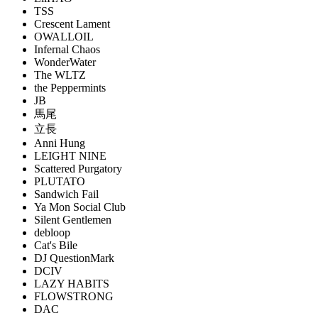
TSS
Crescent Lament
OWALLOIL
Infernal Chaos
WonderWater
The WLTZ
the Peppermints
JB
馬尾
立長
Anni Hung
LEIGHT NINE
Scattered Purgatory
PLUTATO
Sandwich Fail
Ya Mon Social Club
Silent Gentlemen
debloop
Cat's Bile
DJ QuestionMark
DCIV
LAZY HABITS
FLOWSTRONG
DAC