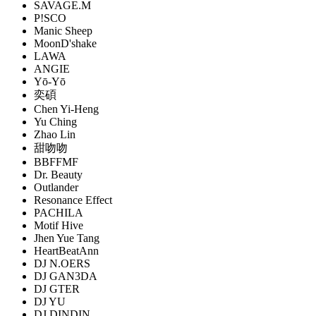
SAVAGE.M
P!SCO
Manic Sheep
MoonD'shake
LAWA
ANGIE
Yō-Yō
奕碩
Chen Yi-Heng
Yu Ching
Zhao Lin
甜吻吻
BBFFMF
Dr. Beauty
Outlander
Resonance Effect
PACHILA
Motif Hive
Jhen Yue Tang
HeartBeatAnn
DJ N.OERS
DJ GAN3DA
DJ GTER
DJ YU
DJ DINDIN