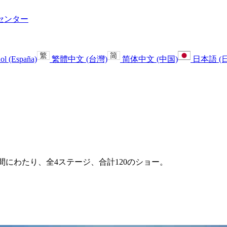
センター
ol (España)
繁體中文 (台灣)
简体中文 (中国)
日本語 (
れる、5日間にわたり、全4ステージ、合計120のショー。