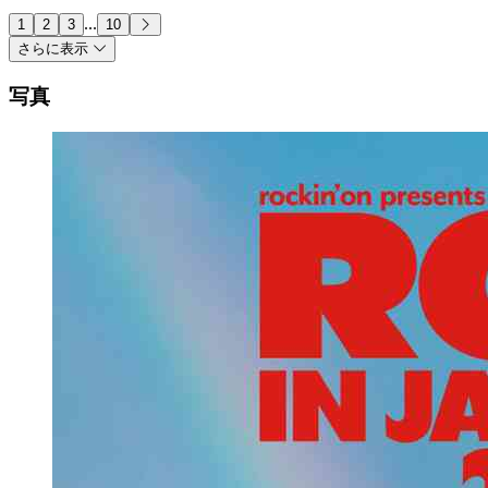
...
1
2
3
10
さらに表示
写真