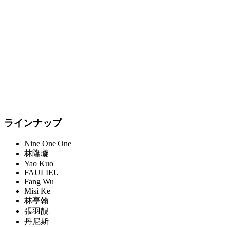
ラインナップ
Nine One One
林隆璇
Yao Kuo
FAULIEU
Fang Wu
Misi Ke
林亭翰
張羽靚
丹尼斯