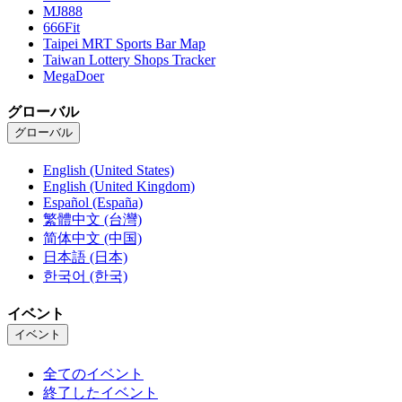
MJ888
666Fit
Taipei MRT Sports Bar Map
Taiwan Lottery Shops Tracker
MegaDoer
グローバル
グローバル
English (United States)
English (United Kingdom)
Español (España)
繁體中文 (台灣)
简体中文 (中国)
日本語 (日本)
한국어 (한국)
イベント
イベント
全てのイベント
終了したイベント