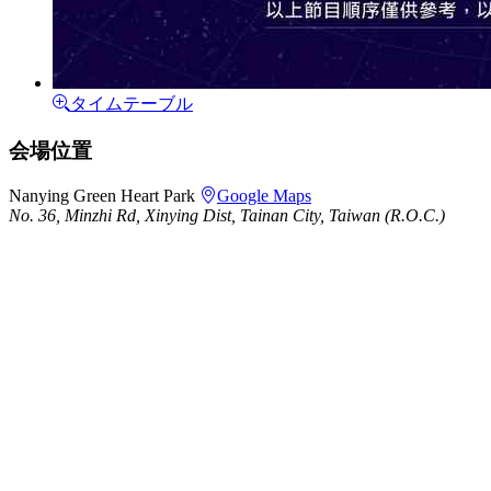
タイムテーブル
会場位置
Nanying Green Heart Park
Google Maps
No. 36, Minzhi Rd, Xinying Dist, Tainan City, Taiwan (R.O.C.)