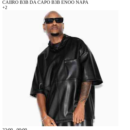
CAIIRO B3B DA CAPO B3B ENOO NAPA
+2
22:00
-
00:00