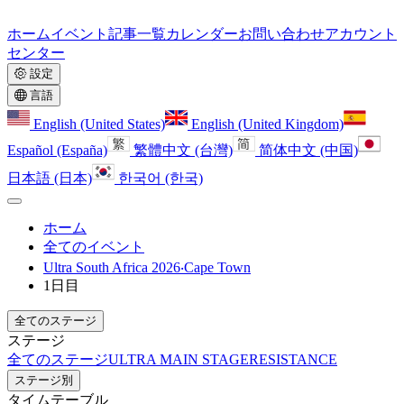
ホーム
イベント
記事一覧
カレンダー
お問い合わせ
アカウント
センター
設定
言語
English (United States)
English (United Kingdom)
Español (España)
繁體中文 (台灣)
简体中文 (中国)
日本語 (日本)
한국어 (한국)
ホーム
全てのイベント
Ultra South Africa 2026‧Cape Town
1日目
全てのステージ
ステージ
全てのステージ
ULTRA MAIN STAGE
RESISTANCE
ステージ別
タイムテーブル