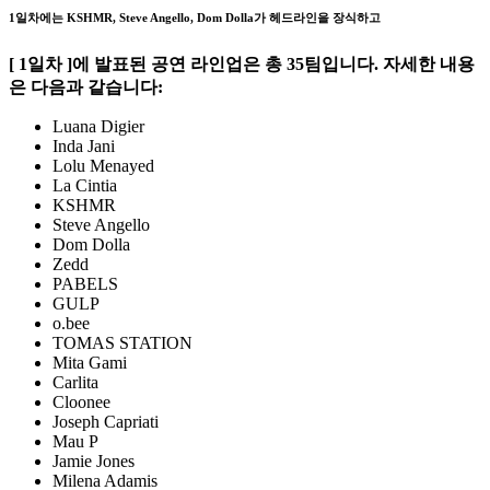
1일차에는 KSHMR, Steve Angello, Dom Dolla가 헤드라인을 장식하고
[ 1일차 ]에 발표된 공연 라인업은 총 35팀입니다. 자세한 내용
은 다음과 같습니다:
Luana Digier
Inda Jani
Lolu Menayed
La Cintia
KSHMR
Steve Angello
Dom Dolla
Zedd
PABELS
GULP
o.bee
TOMAS STATION
Mita Gami
Carlita
Cloonee
Joseph Capriati
Mau P
Jamie Jones
Milena Adamis