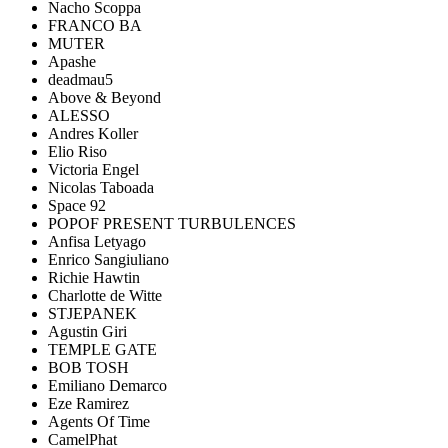
Nacho Scoppa
FRANCO BA
MUTER
Apashe
deadmau5
Above & Beyond
ALESSO
Andres Koller
Elio Riso
Victoria Engel
Nicolas Taboada
Space 92
POPOF PRESENT TURBULENCES
Anfisa Letyago
Enrico Sangiuliano
Richie Hawtin
Charlotte de Witte
STJEPANEK
Agustin Giri
TEMPLE GATE
BOB TOSH
Emiliano Demarco
Eze Ramirez
Agents Of Time
CamelPhat