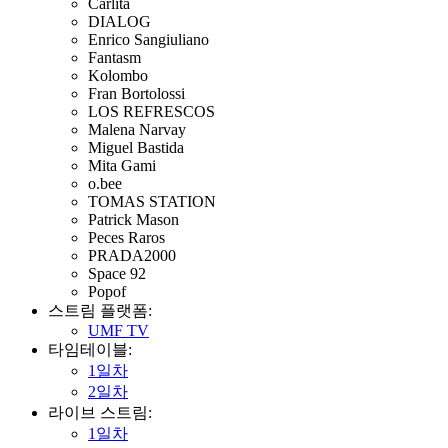
Carlita
DIALOG
Enrico Sangiuliano
Fantasm
Kolombo
Fran Bortolossi
LOS REFRESCOS
Malena Narvay
Miguel Bastida
Mita Gami
o.bee
TOMAS STATION
Patrick Mason
Peces Raros
PRADA2000
Space 92
Popof
스트림 플랫폼:
UMF TV
타임테이블:
1일차
2일차
라이브 스트림:
1일차