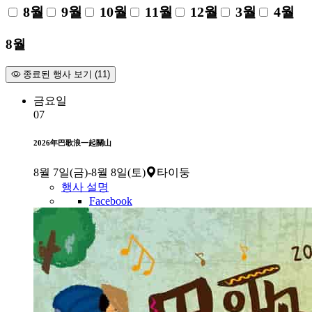
8월
9월
10월
11월
12월
3월
4월
8월
종료된 행사 보기 (11)
금요일
07
2026年巴歌浪一起關山
8월 7일(금)
-
8월 8일(토)
타이둥
행사 설명
Facebook