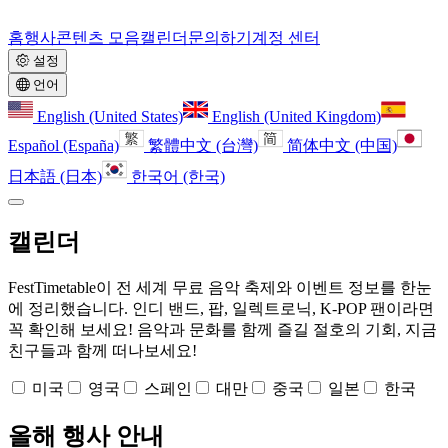
홈
행사
콘텐츠 모음
캘린더
문의하기
계정 센터
설정
언어
English (United States)
English (United Kingdom)
Español (España)
繁體中文 (台灣)
简体中文 (中国)
日本語 (日本)
한국어 (한국)
캘린더
FestTimetable이 전 세계 무료 음악 축제와 이벤트 정보를 한눈
에 정리했습니다. 인디 밴드, 팝, 일렉트로닉, K-POP 팬이라면
꼭 확인해 보세요! 음악과 문화를 함께 즐길 절호의 기회, 지금
친구들과 함께 떠나보세요!
미국
영국
스페인
대만
중국
일본
한국
올해 행사 안내