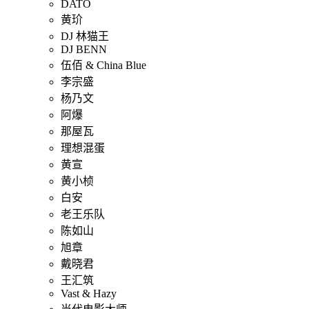
DATO
黄玠
DJ 林猫王
DJ BENN
伍佰 & China Blue
李宗盛
杨乃文
阿爆
那屋瓦
理想混蛋
黄宣
黄小桢
白安
老王乐队
陈如山
旭章
戴晓君
王汇筑
Vast & Hazy