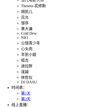
当代电影大师
Theseus 忒修斯
胡凯儿
吕允
邹序
黄大谦
Cold Dew
NIO
公馆青少年
心头肉
羊驼小姐
​呱吉
迪拉胖
逞誠
林哲仪
DJ DASU
时间表：
第1天
第2天
线上直播：