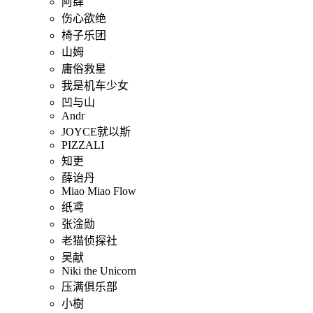
阿肆
伤心欲绝
椅子乐团
山姆
庸俗救星
我是机车少女
凹与山
Andr
JOYCE就以斯
PIZZALI
知更
薛诒丹
Miao Miao Flow
纸鸢
张淦勋
老猫侦探社
吴献
Niki the Unicorn
压满俱乐部
小樹