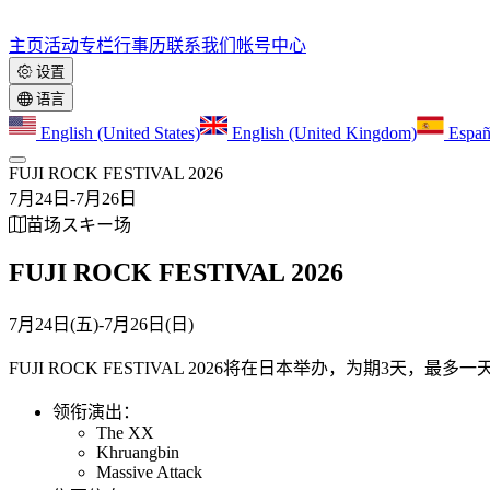
主页
活动
专栏
行事历
联系我们
帐号中心
设置
语言
English (United States)
English (United Kingdom)
Españ
FUJI ROCK FESTIVAL 2026
7月24日
-
7月26日
苗场スキー场
FUJI ROCK FESTIVAL 2026
7月24日(五)
-
7月26日(日)
FUJI ROCK FESTIVAL 2026将在日本举办，为期3天，最
领衔演出：
The XX
Khruangbin
Massive Attack