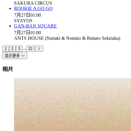
SAKURA CIRCUS
ROOKIE A GO GO
7月27日
01:00
SYAYOS
GAN-BAN SQUARE
7月27日
01:00
ANTS HOUSE (Nariaki & Nomizo & Rintaro Sekizuka)
...
1
2
3
22
显示更多
相片