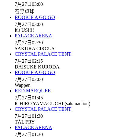
7月27日
03:00
石野卓球
ROOKIE A GO GO
7月27日
03:00
It's US!!!!
PALACE ARENA
7月27日
02:30
SAKURA CIRCUS
CRYSTAL PALACE TENT
7月27日
02:15
DAISUKE KURODA
ROOKIE A GO GO
7月27日
02:00
Wappen
RED MARQUEE
7月27日
01:45
ICHIRO YAMAGUCHI (sakanaction)
CRYSTAL PALACE TENT
7月27日
01:30
TĀL FRY
PALACE ARENA
7月27日
01:30