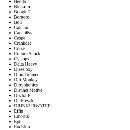
Benda
Blossom
Boogie T
Borgore
Bou
Calcium
Canabliss
Caspa
Crankdat
Craze
Culture Shock
Cyclops
Delta Heavy
Dieselboy
Dion Timmer
Dirt Monkey
Dirtyphonics
Distinct Motive
Doctor P
Dr. Fresch
DRINKURWATER
Effin
Emorfik
Eptic
Excision