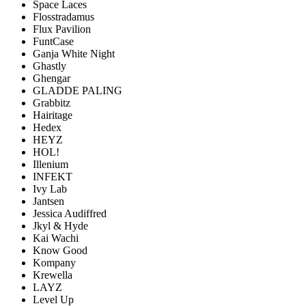
Space Laces
Flosstradamus
Flux Pavilion
FuntCase
Ganja White Night
Ghastly
Ghengar
GLADDE PALING
Grabbitz
Hairitage
Hedex
HEYZ
HOL!
Illenium
INFEKT
Ivy Lab
Jantsen
Jessica Audiffred
Jkyl & Hyde
Kai Wachi
Know Good
Kompany
Krewella
LAYZ
Level Up