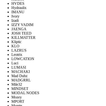
HVDES
Hydraulix
IMANU
Ivory
Izadi
IZZY VADIM
JAENGA
JOSH TEED
KILLMATTER
Kliptic
KLO
LAZRUS
Leotrix
LOWCATION
Luci
LUMASI
MACHAKI
Mad Dubz
MADGRRL
Mile32
MINDSET
MODAL NODES
Mozey
MPORT
Muerte