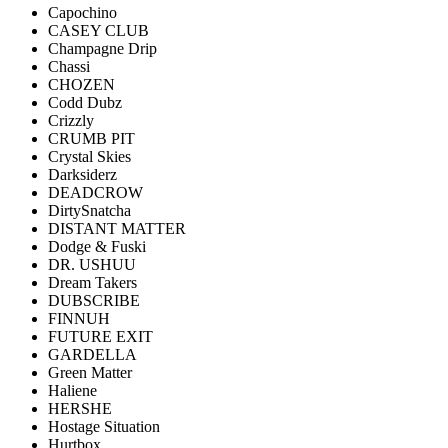
Capochino
CASEY CLUB
Champagne Drip
Chassi
CHOZEN
Codd Dubz
Crizzly
CRUMB PIT
Crystal Skies
Darksiderz
DEADCROW
DirtySnatcha
DISTANT MATTER
Dodge & Fuski
DR. USHUU
Dream Takers
DUBSCRIBE
FINNUH
FUTURE EXIT
GARDELLA
Green Matter
Haliene
HERSHE
Hostage Situation
Hurtbox