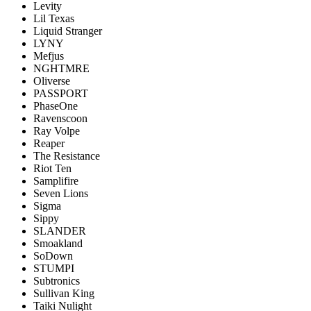
Levity
Lil Texas
Liquid Stranger
LYNY
Mefjus
NGHTMRE
Oliverse
PASSPORT
PhaseOne
Ravenscoon
Ray Volpe
Reaper
The Resistance
Riot Ten
Samplifire
Seven Lions
Sigma
Sippy
SLANDER
Smoakland
SoDown
STUMPI
Subtronics
Sullivan King
Taiki Nulight