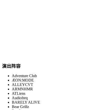
演出阵容
Adventure Club
ÆON:MODE
ALLEYCVT
ARMNHMR
ATLiens
Audiofreq
BARELY ALIVE
Bear Grillz