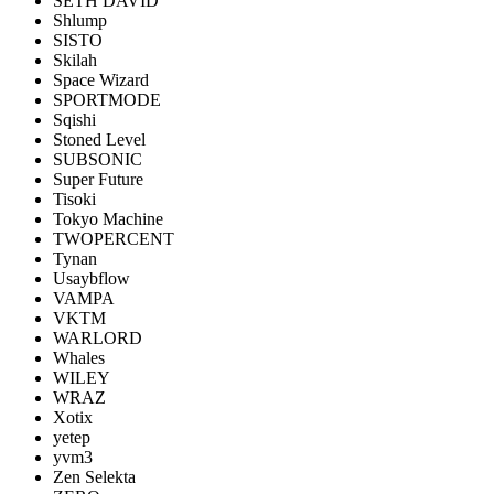
SETH DAVID
Shlump
SISTO
Skilah
Space Wizard
SPORTMODE
Sqishi
Stoned Level
SUBSONIC
Super Future
Tisoki
Tokyo Machine
TWOPERCENT
Tynan
Usaybflow
VAMPA
VKTM
WARLORD
Whales
WILEY
WRAZ
Xotix
yetep
yvm3
Zen Selekta