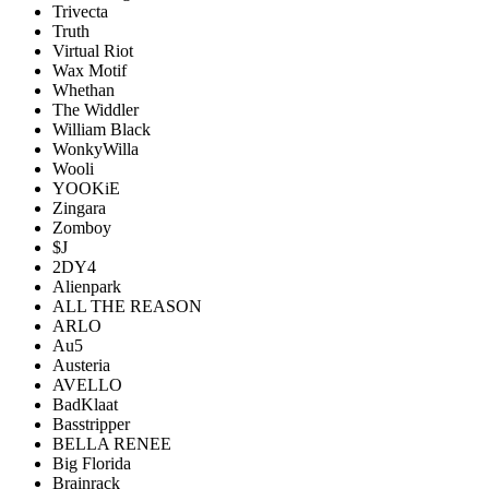
Trivecta
Truth
Virtual Riot
Wax Motif
Whethan
The Widdler
William Black
WonkyWilla
Wooli
YOOKiE
Zingara
Zomboy
$J
2DY4
Alienpark
ALL THE REASON
ARLO
Au5
Austeria
AVELLO
BadKlaat
Basstripper
BELLA RENEE
Big Florida
Brainrack