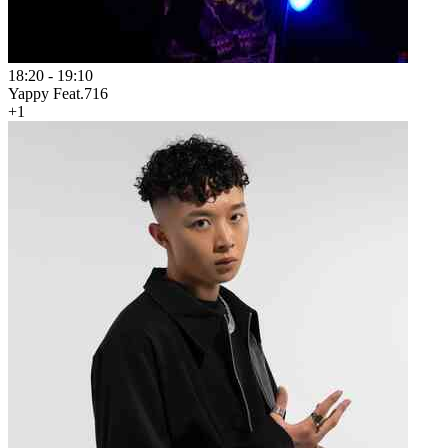
18:20
-
19:10
Yappy Feat.716
+1