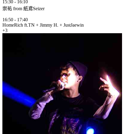
15:30
-
16:10
崇祐 from 紙鳶Seizer
16:50
-
17:40
HomeRich ft.TN + Jimmy H. + JustJaewin
+3