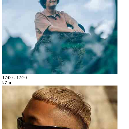
17:00
-
17:20
kZm