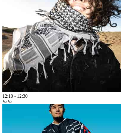
12:10
-
12:30
VaVa