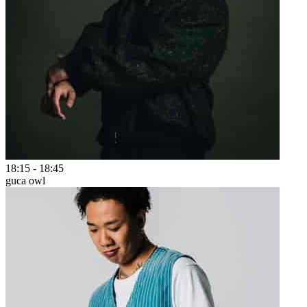
18:15
-
18:45
guca owl