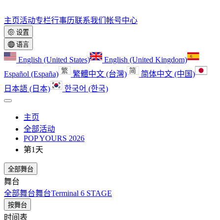
主页
活动
专栏
行事历
联系我们
帐号中心
设置
语言
English (United States)
English (United Kingdom)
Español (España)
繁體中文 (台灣)
简体中文 (中国)
日本語 (日本)
한국어 (한국)
主页
全部活动
POP YOURS 2026
第1天
全部舞台
舞台
全部舞台
舞台
Terminal 6 STAGE
按舞台
时间表