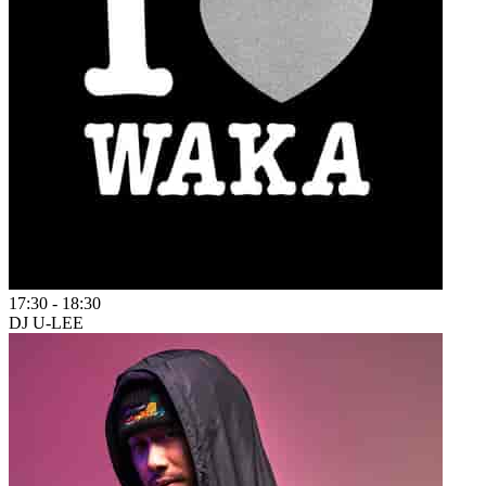
17:30
-
18:30
DJ U-LEE