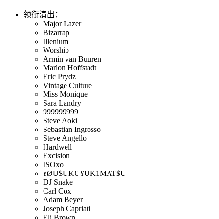
领衔演出：
Major Lazer
Bizarrap
Illenium
Worship
Armin van Buuren
Marlon Hoffstadt
Eric Prydz
Vintage Culture
Miss Monique
Sara Landry
999999999
Steve Aoki
Sebastian Ingrosso
Steve Angello
Hardwell
Excision
ISOxo
¥ØU$UK€ ¥UK1MAT$U
DJ Snake
Carl Cox
Adam Beyer
Joseph Capriati
Eli Brown