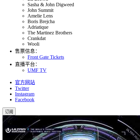
Sasha & John Digweed
John Summit
Amelie Lens
Boris Brejcha
Adriatique
The Martinez Brothers
Crankdat
Wooli
售票信息：
Front Gate Tickets
直播平台：
UMF TV
官方网站
Twitter
Instagram
Facebook
订阅