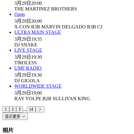
3月29日
20:00
THE MARTINEZ BROTHERS
Oasis
3月29日
20:00
X-CON B3B MARVIN DELGADO B3B CJ
ULTRA MAIN STAGE
3月29日
19:35
DJ SNAKE
LIVE STAGE
3月29日
19:30
TIM3LESS
UMF RADIO
3月29日
19:30
DJ GIGOLA
WORLDWIDE STAGE
3月29日
19:00
RAY VOLPE B2B SULLIVAN KING
...
1
2
3
14
显示更多
相片