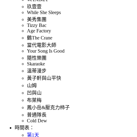
玖壹壹
While She Sleeps
美秀集團
Tizzy Bac
Age Factory
鶴The Crane
當代電影大師
Your Song Is Good
隨性樂團
Skaraoke
溫蒂漫步
黃子軒與山平快
山姆
凹與山
布萊梅
鳳小岳&壓克力柿子
普通隊長
Cold Dew
時間表：
第1天