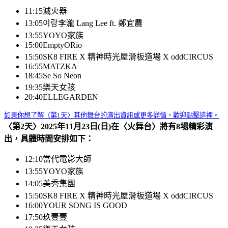
11:15
滅火器
13:05
이랑李瀧 Lang Lee ft. 鄭宜農
13:55
YOYO家族
15:00
EmptyORio
15:50
SK8 FIRE X 精神時光屋滑板道場 X oddCIRCUS
16:55
MATZKA
18:45
Se So Neon
19:35
樂天女孩
20:40
ELLEGARDEN
如果你想了解〈第1天〉其他舞台的演出資訊或更多詳情，歡迎點擊這裡。
〈第2天〉2025年11月23日(日)在〈火舞台〉將有8場精彩演
出，具體時間安排如下：
12:10
當代電影大師
13:55
YOYO家族
14:05
美秀集團
15:50
SK8 FIRE X 精神時光屋滑板道場 X oddCIRCUS
16:00
YOUR SONG IS GOOD
17:50
玖壹壹