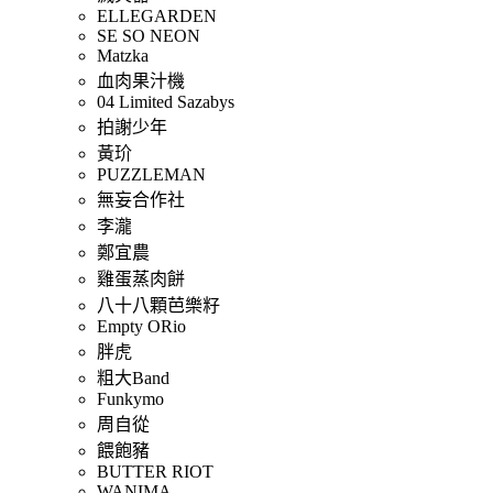
ELLEGARDEN
SE SO NEON
Matzka
血肉果汁機
04 Limited Sazabys
拍謝少年
黃玠
PUZZLEMAN
無妄合作社
李瀧
鄭宜農
雞蛋蒸肉餅
八十八顆芭樂籽
Empty ORio
胖虎
粗大Band
Funkymo
周自從
餵飽豬
BUTTER RIOT
WANIMA