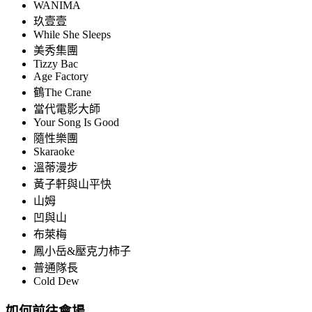
WANIMA
玖壹壹
While She Sleeps
美秀集團
Tizzy Bac
Age Factory
鶴The Crane
當代電影大師
Your Song Is Good
隨性樂團
Skaraoke
溫蒂漫步
黃子軒與山平快
山姆
凹與山
布萊梅
鳳小岳&壓克力柿子
普通隊長
Cold Dew
如何前往會場