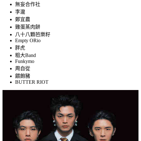
無妄合作社
李瀧
鄭宜農
雞蛋蒸肉餅
八十八顆芭樂籽
Empty ORio
胖虎
粗大Band
Funkymo
周自從
餵飽豬
BUTTER RIOT