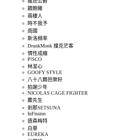
瘋狂公爵
餵飽豬
兩棲人
時不我予
雨國
斯洛頻率
DrunkMonk 撞克茫客
慣性成癮
P!SCO
林潔心
GOOFY STYLE
八十八顆芭樂籽
拍謝少年
NICOLAS CAGE FIGHTER
麋先生
剎那SETSUNA
InFission
道森梅特
白華
EÜREKA