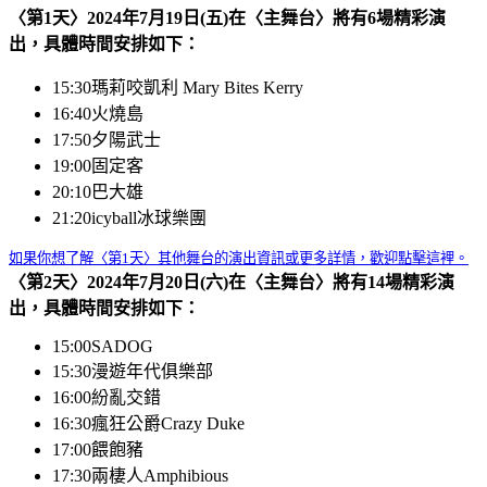
〈第1天〉2024年7月19日(五)在〈主舞台〉將有6場精彩演
出，具體時間安排如下：
15:30
瑪莉咬凱利 Mary Bites Kerry
16:40
火燒島
17:50
夕陽武士
19:00
固定客
20:10
巴大雄
21:20
icyball冰球樂團
如果你想了解〈第1天〉其他舞台的演出資訊或更多詳情，歡迎點擊這裡。
〈第2天〉2024年7月20日(六)在〈主舞台〉將有14場精彩演
出，具體時間安排如下：
15:00
SADOG
15:30
漫遊年代俱樂部
16:00
紛亂交錯
16:30
瘋狂公爵Crazy Duke
17:00
餵飽豬
17:30
兩棲人Amphibious