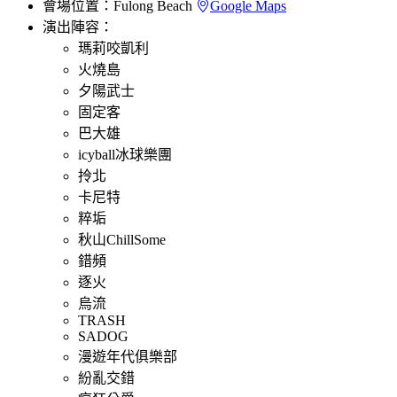
會場位置：
Fulong Beach
Google Maps
演出陣容：
瑪莉咬凱利
火燒島
夕陽武士
固定客
巴大雄
icyball冰球樂團
拎北
卡尼特
粹垢
秋山ChillSome
錯頻
逐火
烏流
TRASH
SADOG
漫遊年代俱樂部
紛亂交錯