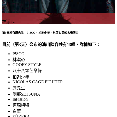
林潔心
第3天將有麋先生、P!SCO、拍謝少年、林潔心等知名表演者
目前〈第3天〉公布的演出陣容共有13組，詳情如下：
P!SCO
林潔心
GOOFY STYLE
八十八顆芭樂籽
拍謝少年
NICOLAS CAGE FIGHTER
麋先生
剎那SETSUNA
InFission
道森梅特
白華
EÜREKA