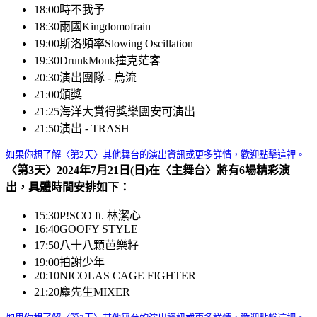
18:00
時不我予
18:30
雨國Kingdomofrain
19:00
斯洛頻率Slowing Oscillation
19:30
DrunkMonk撞克茫客
20:30
演出團隊 - 烏流
21:00
頒獎
21:25
海洋大賞得獎樂團安可演出
21:50
演出 - TRASH
如果你想了解〈第2天〉其他舞台的演出資訊或更多詳情，歡迎點擊這裡。
〈第3天〉2024年7月21日(日)在〈主舞台〉將有6場精彩演
出，具體時間安排如下：
15:30
P!SCO ft. 林潔心
16:40
GOOFY STYLE
17:50
八十八顆芭樂籽
19:00
拍謝少年
20:10
NICOLAS CAGE FIGHTER
21:20
麋先生MIXER