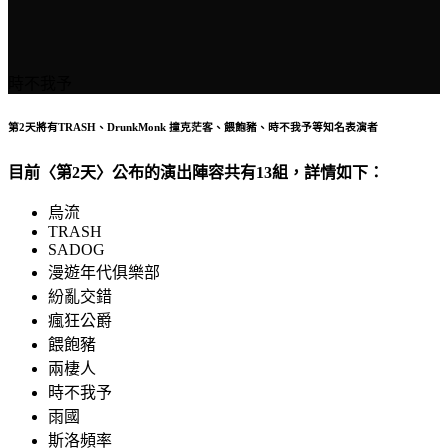
時不我予
第2天將有TRASH、DrunkMonk 撞克茫客、餵飽豬、時不我予等知名表演者
目前〈第2天〉公布的演出陣容共有13組，詳情如下：
烏流
TRASH
SADOG
漫遊年代俱樂部
紛亂交錯
瘋狂公爵
餵飽豬
兩棲人
時不我予
雨國
斯洛頻率