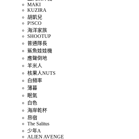
MAKI
KUZIRA
胡凱兒
P!SCO
海洋家族
SHOOTUP
普通隊長
鯊魚娃娃機
應聲倒地
羊米人
核果人NUTS
白頻率
薄暮
眠氣
白色
海岸乾杯
昂宿
The Salitus
少年A
ALIEN AVENGE