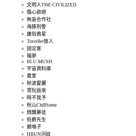
文明人THE CIVILIZED
傷心欲絕
無妄合作社
海豚刑警
庸俗救星
Traveller旅人
固定客
福夢
BLU MUSH
宇宙資料庫
晝室
秋波愛麗
等阮返來
時不我予
秋山ChillSome
微醺暴徒
伯爵先生
蕨鳴子
HBUN河紋