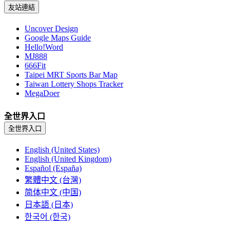
友站連結
Uncover Design
Google Maps Guide
Hello!Word
MJ888
666Fit
Taipei MRT Sports Bar Map
Taiwan Lottery Shops Tracker
MegaDoer
全世界入口
全世界入口
English (United States)
English (United Kingdom)
Español (España)
繁體中文 (台灣)
简体中文 (中国)
日本語 (日本)
한국어 (한국)