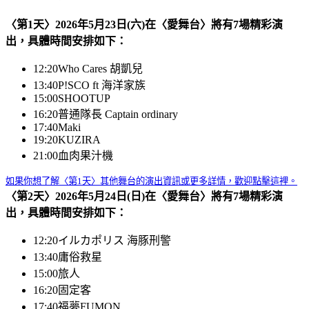
〈第1天〉2026年5月23日(六)在〈愛舞台〉將有7場精彩演
出，具體時間安排如下：
12:20
Who Cares 胡凱兒
13:40
P!SCO ft 海洋家族
15:00
SHOOTUP
16:20
普通隊長 Captain ordinary
17:40
Maki
19:20
KUZIRA
21:00
血肉果汁機
如果你想了解〈第1天〉其他舞台的演出資訊或更多詳情，歡迎點擊這裡。
〈第2天〉2026年5月24日(日)在〈愛舞台〉將有7場精彩演
出，具體時間安排如下：
12:20
イルカポリス 海豚刑警
13:40
庸俗救星
15:00
旅人
16:20
固定客
17:40
福夢FUMON