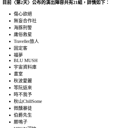
目前〈第2天〉公布的演出陣容共有21組，詳情如下：
傷心欲絕
無妄合作社
海豚刑警
庸俗救星
Traveller旅人
固定客
福夢
BLU MUSH
宇宙資料庫
晝室
秋波愛麗
等阮返來
時不我予
秋山ChillSome
微醺暴徒
伯爵先生
蕨鳴子