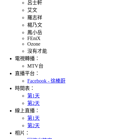
呂士軒
艾文
羅志祥
楊乃文
鳳小岳
FEniX
Ozone
沒有才能
電視轉播：
MTV台
直播平台：
Facebook - 徐榛蔚
時間表：
第1天
第2天
線上直播：
第1天
第2天
相片：