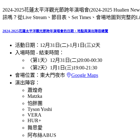
2024-2025花蓮太平洋觀光節跨年演唱會(2024-2025 Huali
訊嗎？從Live Stream、節目表、Set Times、會場地圖到完整的Lin
2024-2025花蓮太平洋觀光節跨年演唱會的日期、地點與演出陣容總覽
活動日期：
12月31日(二)
-
1月1日(三)
2天
入場時間 - 結束時間：
〈第1天〉
12月31日(二)
20:00
-
00:30
〈第2天〉
1月1日(三)
19:00
-
21:30
會場位置：
東大門夜市
Google Maps
演出陣容：
蕭煌奇
Matzka
怕胖團
Tyson Yoshi
VERA
HUR+
舞思愛
阿布絲ABUS