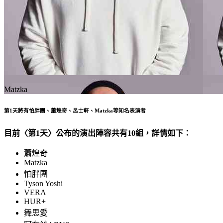
Matzka
第1天將有怕胖團、蕭煌奇、呂士軒、Matzka等知名表演者
目前〈第1天〉公布的演出陣容共有10組，詳情如下：
蕭煌奇
Matzka
怕胖團
Tyson Yoshi
VERA
HUR+
舞思愛