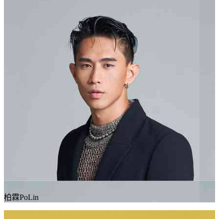
柏霖PoLin