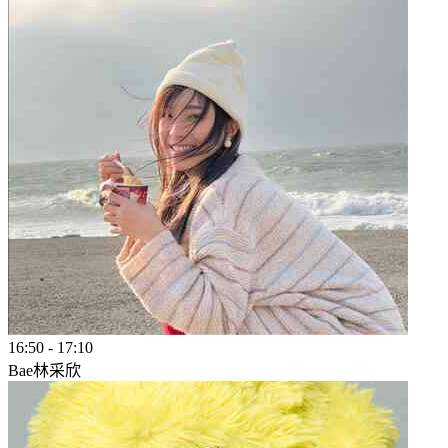
16:50
-
17:10
Bae林采欣