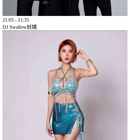
21:05
-
21:35
DJ Swallow妖嬌