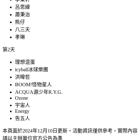
呂思緯
蕭秉治
熊仔
八三夭
孝琳
第2天
理想混蛋
icyball冰球樂團
洪暐哲
BOOM!怪物星人
ACQUA源少年R.Y.G.
Ozone
宇宙人
Energy
告五人
本頁面於2024年12月10日更新，活動資訊僅供參考，實際內容
請以主辦單位官方公告為準