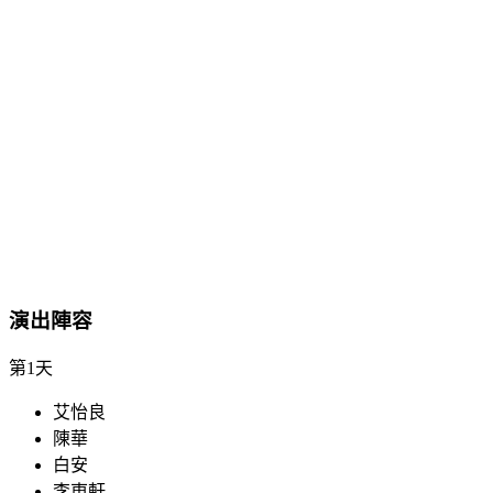
演出陣容
第1天
艾怡良
陳華
白安
李東軒