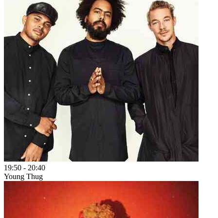
19:50
-
20:40
Young Thug