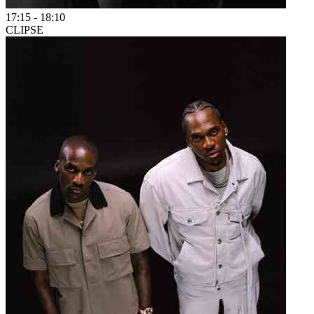
17:15
-
18:10
CLIPSE