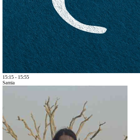
15:15
-
15:55
Samia