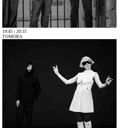
19:45
-
20:35
TOMORA