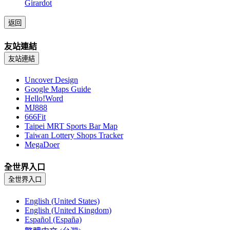
Girardot
返回
友站連結
友站連結
Uncover Design
Google Maps Guide
Hello!Word
MJ888
666Fit
Taipei MRT Sports Bar Map
Taiwan Lottery Shops Tracker
MegaDoer
全世界入口
全世界入口
English (United States)
English (United Kingdom)
Español (España)