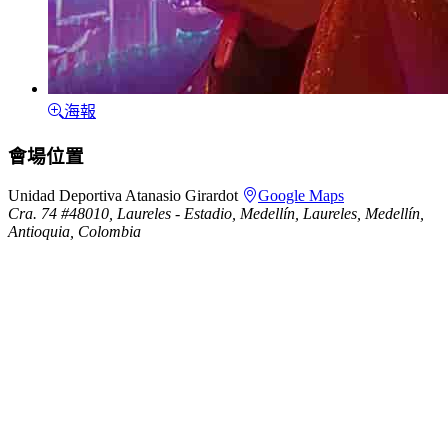
海報
會場位置
Unidad Deportiva Atanasio Girardot
Google Maps
Cra. 74 #48010, Laureles - Estadio, Medellín, Laureles, Medellín,
Antioquia, Colombia