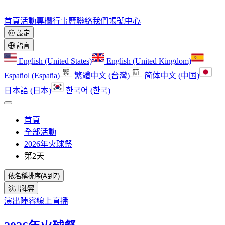
首頁
活動
專欄
行事曆
聯絡我們
帳號中心
設定
語言
English (United States)
English (United Kingdom)
Español (España)
繁體中文 (台灣)
简体中文 (中国)
日本語 (日本)
한국어 (한국)
首頁
全部活動
2026年火球祭
第2天
依名稱排序(A到Z)
演出陣容
演出陣容
線上直播