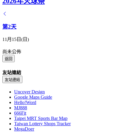
2026年火球祭
第2天
11月15日(日)
尚未公佈
返回
友站連結
友站連結
Uncover Design
Google Maps Guide
Hello!Word
MJ888
666Fit
Taipei MRT Sports Bar Map
Taiwan Lottery Shops Tracker
MegaDoer