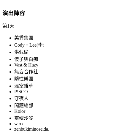
演出陣容
第1天
美秀集團
Cody・Lee(李)
洪佩瑜
傻子與白痴
Vast & Hazy
無妄合作社
隨性樂團
溫室雜草
P!SCO
守夜人
問題總部
Kolor
靈魂沙發
w.o.d.
zenbukiminoseida.