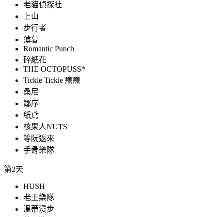
老貓偵探社
上山
步行者
薄暮
Romantic Punch
碎紙花
THE OCTOPUSS*
Tickle Tickle 癢癢
桑尼
鄒序
紙鳶
核果人NUTS
等阮返來
手骨樂隊
第2天
HUSH
老王樂隊
溫蒂漫步