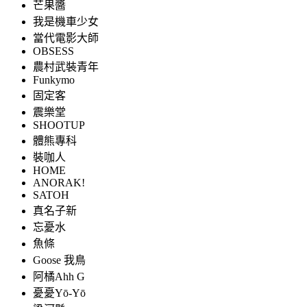
芒果醬
我是機車少女
當代電影大師
OBSESS
農村武裝青年
Funkymo
固定客
震樂堂
SHOOTUP
體熊專科
裝咖人
HOME
ANORAK!
SATOH
真名子新
忘憂水
魚條
Goose 我鳥
阿橘Ahh G
憂憂Yō-Yō