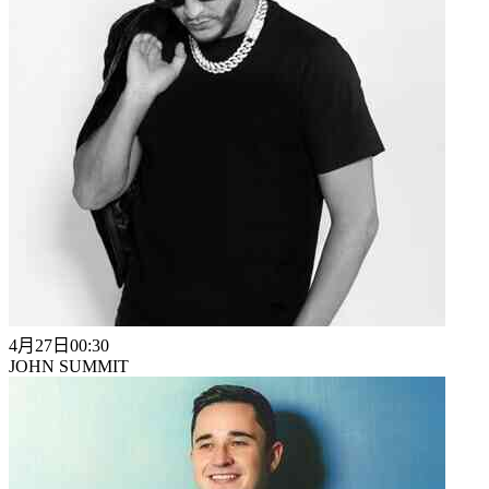
4月27日
00:30
JOHN SUMMIT