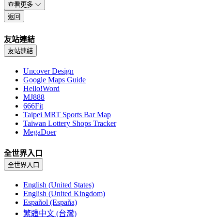
查看更多
返回
友站連結
友站連結
Uncover Design
Google Maps Guide
Hello!Word
MJ888
666Fit
Taipei MRT Sports Bar Map
Taiwan Lottery Shops Tracker
MegaDoer
全世界入口
全世界入口
English (United States)
English (United Kingdom)
Español (España)
繁體中文 (台灣)