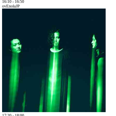
16:10
-
16:50
ovEnola
JP
17:20
-
18:00