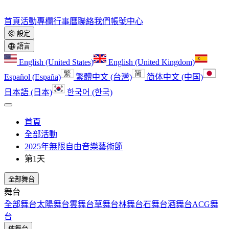
首頁
活動
專欄
行事曆
聯絡我們
帳號中心
設定
語言
English (United States)
English (United Kingdom)
Español (España)
繁體中文 (台灣)
简体中文 (中国)
日本語 (日本)
한국어 (한국)
首頁
全部活動
2025年無限自由音樂藝術節
第1天
全部舞台
舞台
全部舞台
太陽舞台
雲舞台
草舞台
林舞台
石舞台
酒舞台
ACG舞
台
依舞台