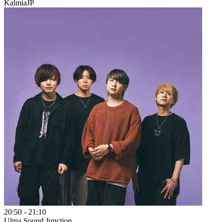
Kalmia
JP
20:50
-
21:10
Ulma Sound Junction