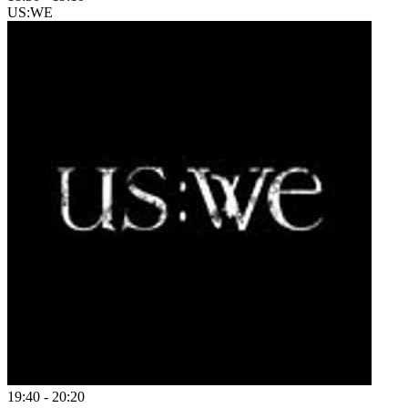
US:WE
19:40
-
20:20