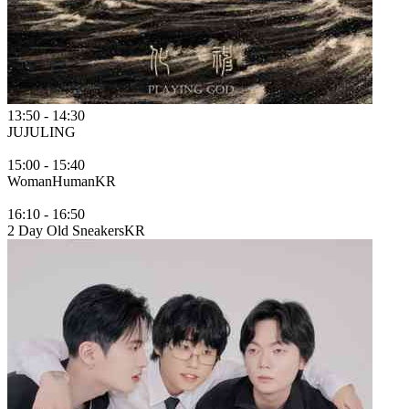
13:50
-
14:30
JUJULING
15:00
-
15:40
WomanHuman
KR
16:10
-
16:50
2 Day Old Sneakers
KR