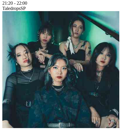
21:20
-
22:00
Taledrops
SP