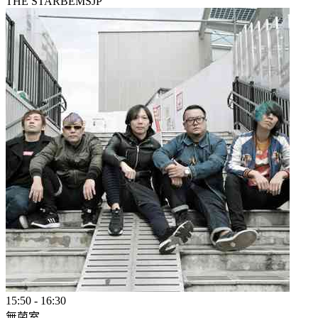
THE STARBEMS
JP
15:50
-
16:30
無菌室